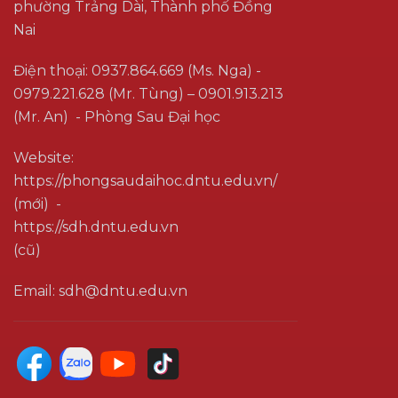
phường Trảng Dài, Thành phố Đồng
Nai
Điện thoại: 0937.864.669 (Ms. Nga) -
0979.221.628 (Mr. Tùng) – 0901.913.213
(Mr. An) - Phòng Sau Đại học
Website:
https://phongsaudaihoc.dntu.edu.vn/
(mới) -
https://sdh.dntu.edu.vn
(cũ)
Email: sdh@dntu.edu.vn