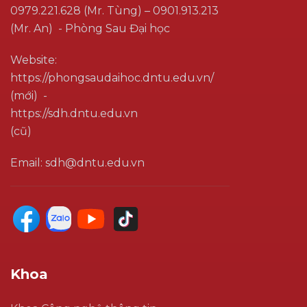
0979.221.628 (Mr. Tùng) – 0901.913.213
(Mr. An) - Phòng Sau Đại học
Website:
https://phongsaudaihoc.dntu.edu.vn/
(mới) -
https://sdh.dntu.edu.vn
(cũ)
Email: sdh@dntu.edu.vn
Khoa