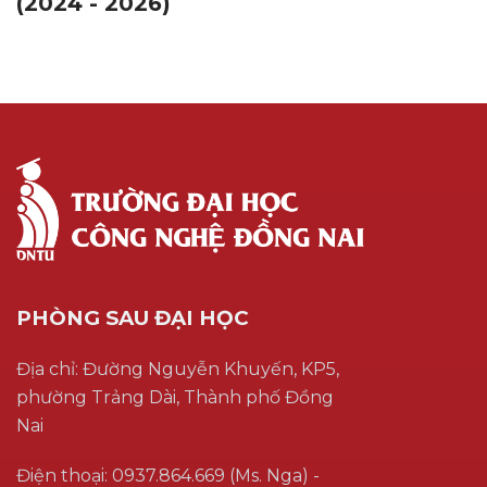
(2024 - 2026)
PHÒNG SAU ĐẠI HỌC
Địa chỉ: Đường Nguyễn Khuyến, KP5,
phường Trảng Dài, Thành phố Đồng
Nai
Điện thoại: 0937.864.669 (Ms. Nga) -