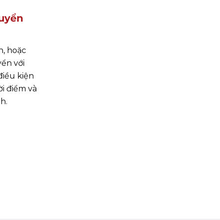
uyển
n, hoặc
yển với
điều kiện
ời điểm và
h.