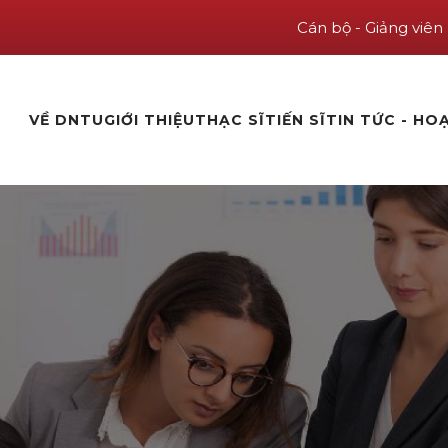
Cán bộ - Giảng viên
VỀ DNTU
GIỚI THIỆU
THẠC SĨ
TIẾN SĨ
TIN TỨC - HO